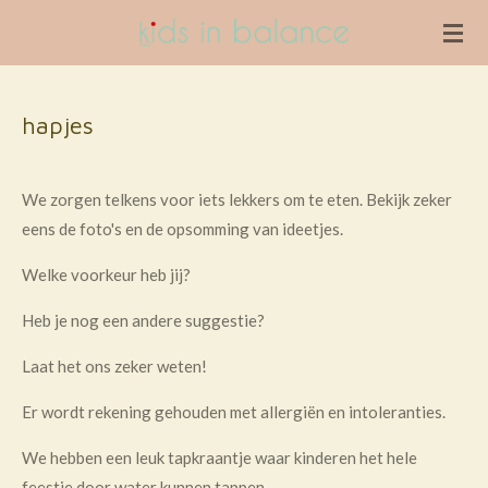
Ga
direct
naar
de
hapjes
hoofdinhoud
We zorgen telkens voor iets lekkers om te eten. Bekijk zeker
eens de foto's en de opsomming van ideetjes.
Welke voorkeur heb jij?
Heb je nog een andere suggestie?
Laat het ons zeker weten!
Er wordt rekening gehouden met allergiën en intoleranties.
We hebben een leuk tapkraantje waar kinderen het hele
feestje door water kunnen tappen.