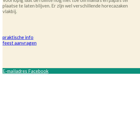
Voorlopig laat de ruimte nog niet toe om mama's en papa's ter
plaatse te laten blijven. Er zijn wel verschillende horecazaken
vlakbij.
praktische info
feest aanvragen
E-mailadres
Facebook