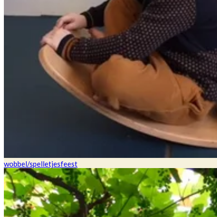
wobbel/spelletjesfeest